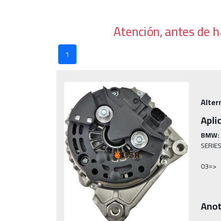
Atención, antes de 
1
Alter
Apli
BMW:
SERIES 
03=>
Anot