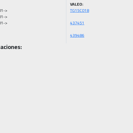
VALEO:
1->

1->

01->
439486
aciones: