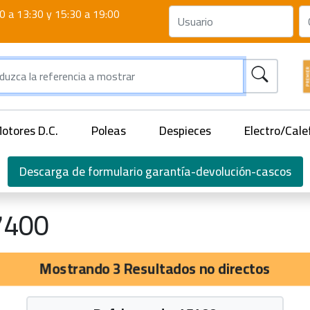
0 a 13:30 y 15:30 a 19:00
otores D.C.
Poleas
Despieces
Electro/Cale
Descarga de formulario garantía-devolución-cascos
7400
Mostrando 3 Resultados no directos