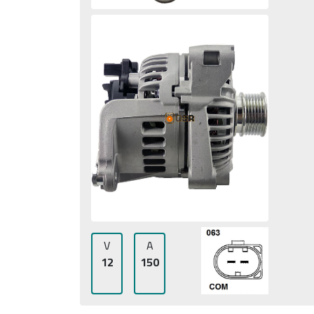
V
A
12
150