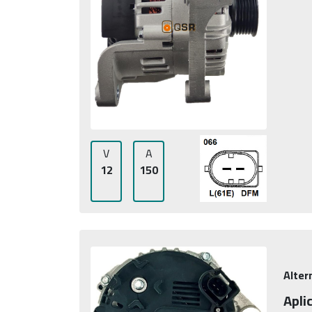
V
A
12
150
Alter
Apli