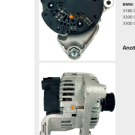
BMW:
318D 0
320D 0
330D 
Anot