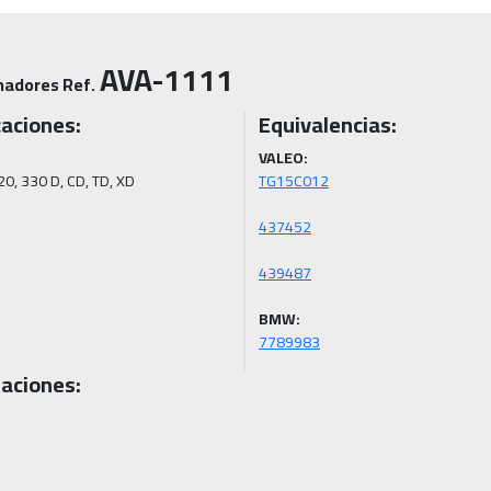
AVA-1111
nadores Ref.
caciones:
Equivalencias:
VALEO:
0, 330 D, CD, TD, XD

BMW:
7789983
aciones: