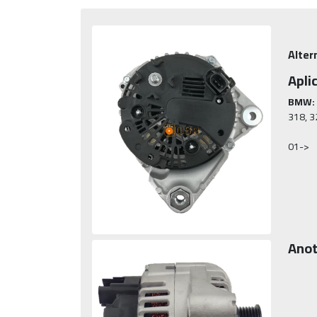
Alter
Apli
BMW:
318, 32
01->
Anot