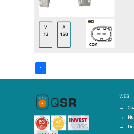
V
A
12
150
1
WEB
Qu
Nu
Dó