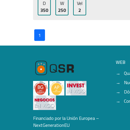
D
W
Vel
350
250
2
1
WEB
Qu
Nu
Dó
Co
Financiado por la Unión Europea –
NextGenerationEU