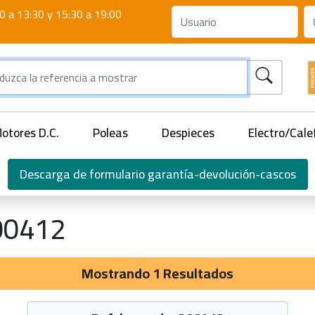
0 a 13:30 y 15:30 a 19:00
otores D.C.
Poleas
Despieces
Electro/Cale
Descarga de formulario garantía-devolución-cascos
00412
Mostrando 1 Resultados