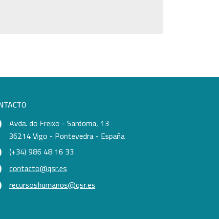
NTACTO
Avda. do Freixo - Sardoma, 13
36214 Vigo - Pontevedra - España
(+34) 986 48 16 33
contacto@qsr.es
recursoshumanos@qsr.es