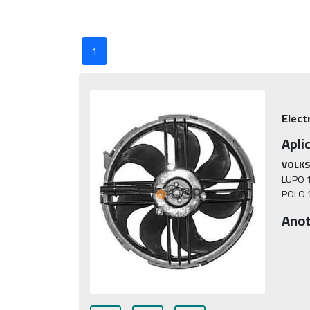
1
Elect
Apli
VOLK
LUPO 1
POLO 1
Anot