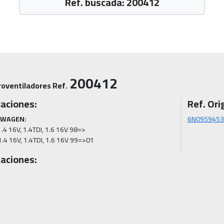
Ref. buscada: 200412
200412
roventiladores Ref.
caciones:
Ref. Orig
SWAGEN:
6N0959453
.4 16V, 1.4TDI, 1.6 16V 98=>

.4 16V, 1.4TDI, 1.6 16V 99=>01
aciones: