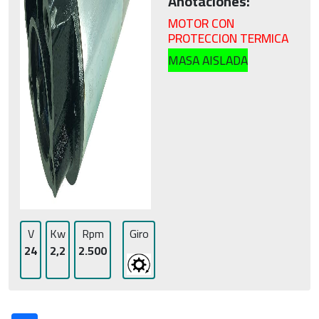
Anotaciones:
MOTOR CON
PROTECCION TERMICA
MASA AISLADA
V
Kw
Rpm
Giro
24
2,2
2.500