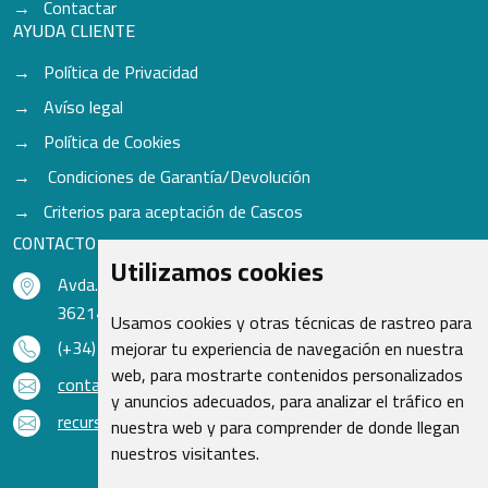
Contactar
AYUDA CLIENTE
Política de Privacidad
Avíso legal
Política de Cookies
Condiciones de Garantía/Devolución
Criterios para aceptación de Cascos
CONTACTO
Utilizamos cookies
Avda. do Freixo - Sardoma, 13
36214 Vigo - Pontevedra - España
Usamos cookies y otras técnicas de rastreo para
(+34) 986 48 16 33
mejorar tu experiencia de navegación en nuestra
web, para mostrarte contenidos personalizados
contacto@qsr.es
y anuncios adecuados, para analizar el tráfico en
recursoshumanos@qsr.es
nuestra web y para comprender de donde llegan
nuestros visitantes.