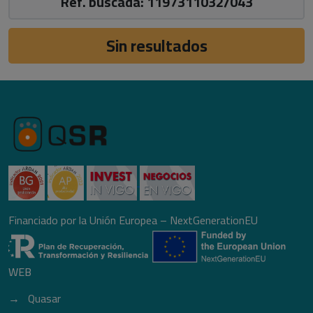
Ref. buscada: 1197311032/043
Sin resultados
Financiado por la Unión Europea – NextGenerationEU
WEB
Quasar