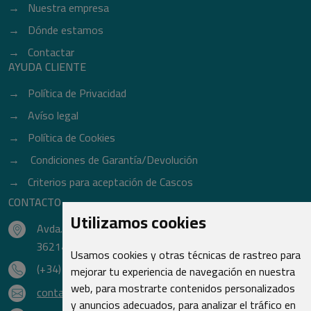
Nuestra empresa
Dónde estamos
Contactar
AYUDA CLIENTE
Política de Privacidad
Avíso legal
Política de Cookies
Condiciones de Garantía/Devolución
Criterios para aceptación de Cascos
CONTACTO
Utilizamos cookies
Avda. do Freixo - Sardoma, 13
36214 Vigo - Pontevedra - España
Usamos cookies y otras técnicas de rastreo para
(+34) 986 48 16 33
mejorar tu experiencia de navegación en nuestra
web, para mostrarte contenidos personalizados
contacto@qsr.es
y anuncios adecuados, para analizar el tráfico en