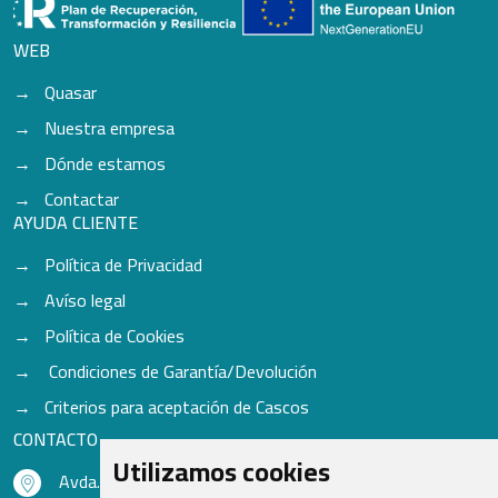
WEB
Quasar
Nuestra empresa
Dónde estamos
Contactar
AYUDA CLIENTE
Política de Privacidad
Avíso legal
Política de Cookies
Condiciones de Garantía/Devolución
Criterios para aceptación de Cascos
CONTACTO
Utilizamos cookies
Avda. do Freixo - Sardoma, 13