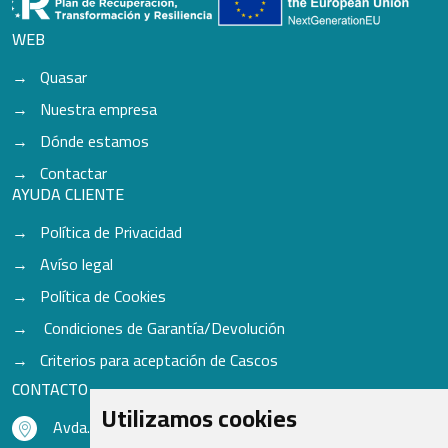
WEB
Quasar
Nuestra empresa
Dónde estamos
Contactar
AYUDA CLIENTE
Política de Privacidad
Avíso legal
Política de Cookies
Condiciones de Garantía/Devolución
Criterios para aceptación de Cascos
CONTACTO
Utilizamos cookies
Avda. do Freixo - Sardoma, 13