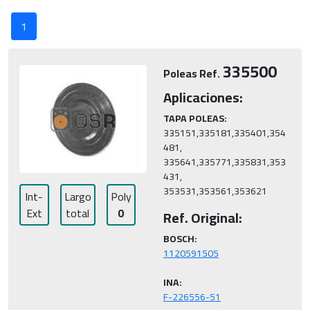
1
335500
Poleas Ref.
Aplicaciones:
TAPA POLEAS:
335151,335181,335401,354
481,

335641,335771,335831,353
431,

353531,353561,353621
Int-
Largo
Poly
Ext
total
0
Ref. Original:
BOSCH:
INA: