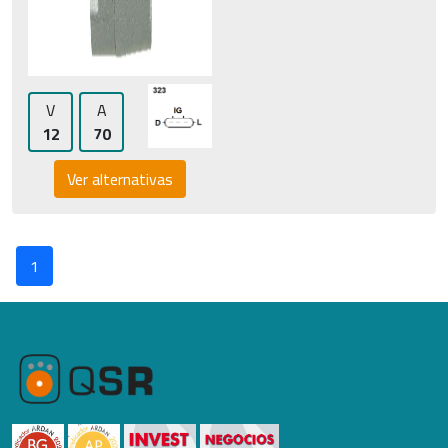
V
A
12
70
Ver alternativas
1