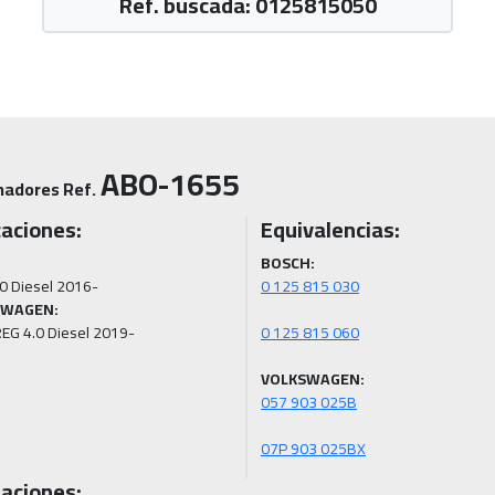
Ref. buscada: 0125815050
ABO-1655
nadores Ref.
caciones:
Equivalencias:
BOSCH:
SWAGEN:
VOLKSWAGEN:
07P 903 025BX
aciones: