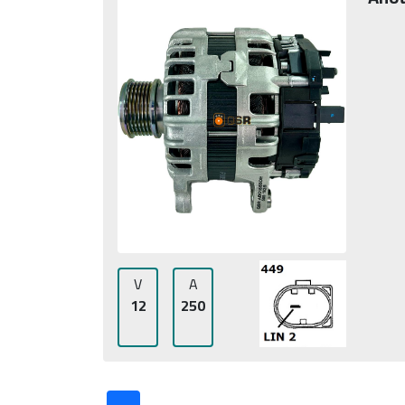
V
A
12
250