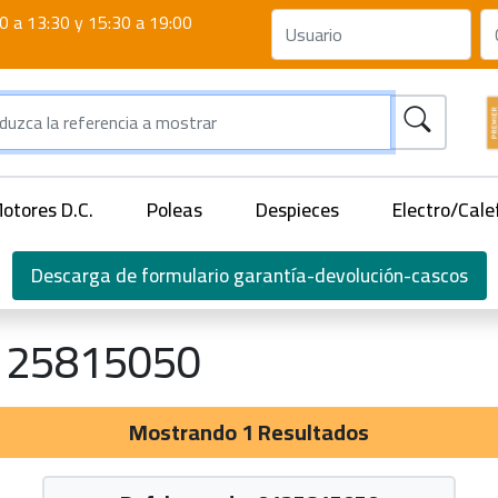
0 a 13:30 y 15:30 a 19:00
otores D.C.
Poleas
Despieces
Electro/Cale
Descarga de formulario garantía-devolución-cascos
125815050
Mostrando 1 Resultados