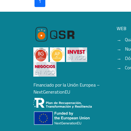
1
WEB
Qu
Nu
Dó
Co
Financiado por la Unión Europea –
NextGenerationEU