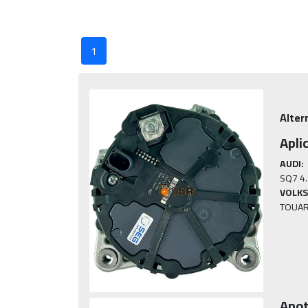
1
Alter
Apli
AUDI:
VOLK
Anot