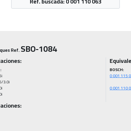
Ref. buscada: 0 001 110 063
SBO-1084
ques Ref.
caciones:
Equivale
:
BOSCH:
i

/3.0i

i

0i
aciones: