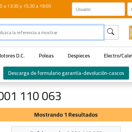
0 a 13:30 y 15:30 a 19:00
otores D.C.
Poleas
Despieces
Electro/Cale
Descarga de formulario garantía-devolución-cascos
001 110 063
Mostrando 1 Resultados