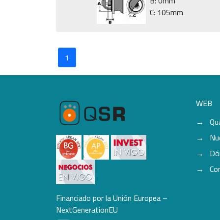
B: 0mm
C: 105mm
1
WEB
Qu
Nu
Dó
Co
Financiado por la Unión Europea –
NextGenerationEU