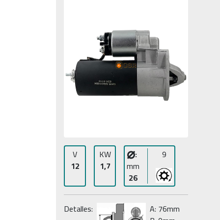
⌀
V
KW
:
9
12
1,7
mm
26
Detalles:
A: 76mm