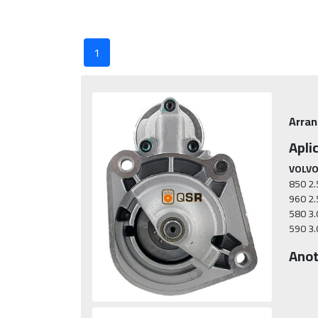
1
Arran
Apli
VOLVO
850 2.5
960 2.5
580 3.0
590 3.
Anot