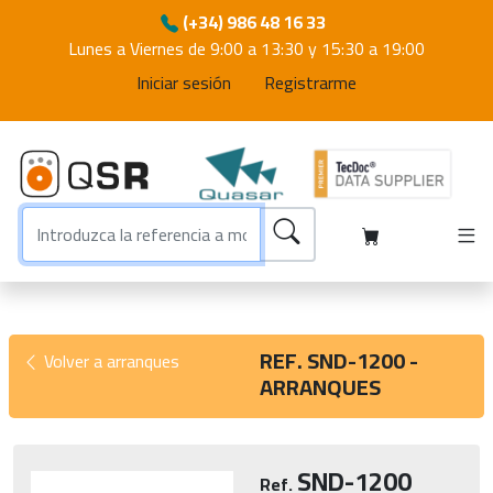
(+34) 986 48 16 33
Lunes a Viernes de 9:00 a 13:30 y 15:30 a 19:00
Iniciar sesión
Registrarme
REF. SND-1200 -
Volver a arranques
ARRANQUES
SND-1200
Ref.