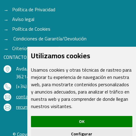
Política de Privacidad
Avíso legal
Política de Cookies
Condiciones de Garantía/Devolución
Criterios para aceptación de Cascos
Utilizamos cookies
CONTACTO
Avda. do Freixo - Sardoma, 13
Usamos cookies y otras técnicas de rastreo para
36214 Vigo - Pontevedra - España
mejorar tu experiencia de navegación en nuestra
web, para mostrarte contenidos personalizados
(+34) 986 48 16 33
y anuncios adecuados, para analizar el tráfico en
contacto@qsr.es
nuestra web y para comprender de donde llegan
nuestros visitantes.
recursoshumanos@qsr.es
OK
© Copyright 2026 - Recambios Quasar S.L. | Todos los
Configurar