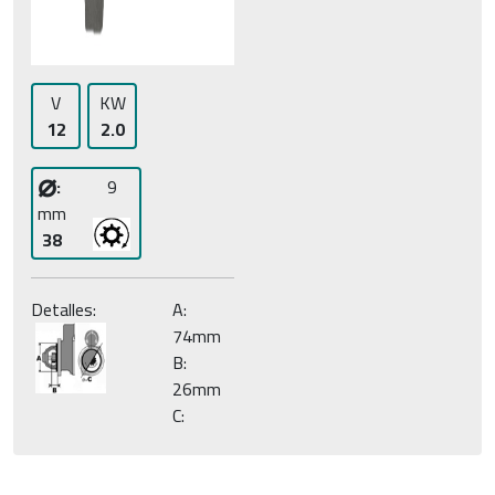
V
KW
12
2.0
⌀
:
9
mm
38
Detalles:
A:
74mm
B:
26mm
C: