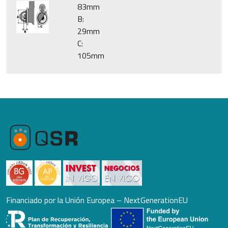
83mm
B:
29mm
C:
105mm
Financiado por la Unión Europea – NextGenerationEU