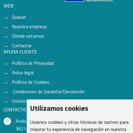
WEB
Quasar
Nuestra empresa
Dónde estamos
Contactar
AYUDA CLIENTE
Política de Privacidad
Avíso legal
Política de Cookies
Condiciones de Garantía/Devolución
Criterios para aceptación de Cascos
Utilizamos cookies
CONTACTO
Avda. do Freixo - Sardoma, 13
Usamos cookies y otras técnicas de rastreo para
36214 Vigo - Pontevedra - España
mejorar tu experiencia de navegación en nuestra