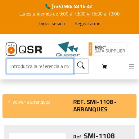
(+34) 986 48 16 33
Lunes a Viernes de 9:00 a 13:30 y 15:30 a 19:00
Iniciar sesión
Registrarme
REF. SMI-1108 -
Volver a arranques
ARRANQUES
SMI-1108
Ref.