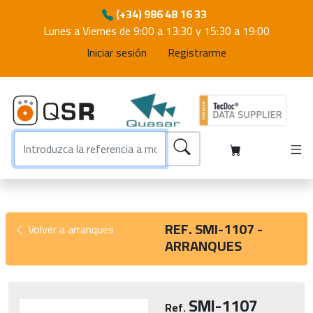
(+34) 986 48 16 33
Lunes a Viernes de 9:00 a 13:30 y 15:30 a 19:00
Iniciar sesión
Registrarme
REF. SMI-1107 -
Volver a arranques
ARRANQUES
SMI-1107
Ref.