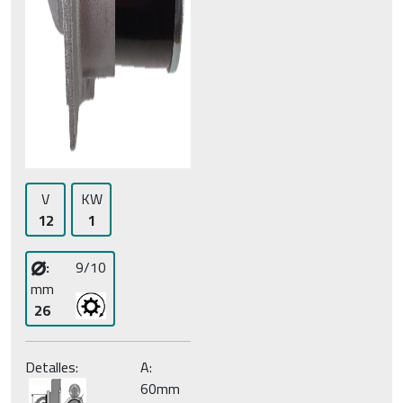
V
KW
12
1
⌀
:
9/10
mm
26
Detalles:
A:
60mm