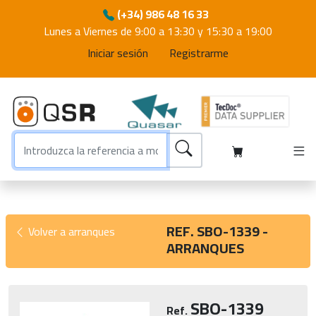
(+34) 986 48 16 33
Lunes a Viernes de 9:00 a 13:30 y 15:30 a 19:00
Iniciar sesión
Registrarme
REF. SBO-1339 -
Volver a arranques
ARRANQUES
SBO-1339
Ref.