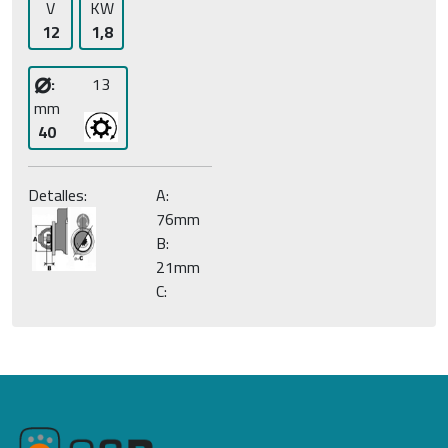
V
KW
12
1,8
⌀
:
13
mm
40
Detalles:
A:
76mm
B:
21mm
C: