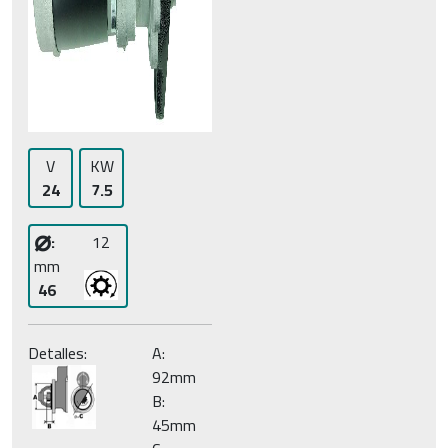
V
KW
24
7.5
⌀
:
12
mm
46
Detalles:
A:
92mm
B:
45mm