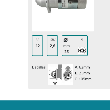
⌀
V
KW
:
9
12
2,6
mm
35
Detalles:
A: 82mm
B: 23mm
C: 105mm