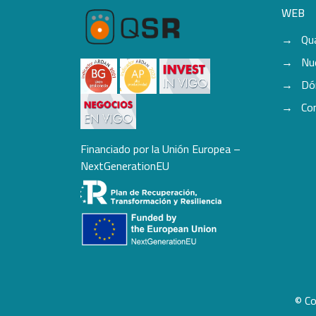
WEB
Qu
Nu
Dó
Co
Financiado por la Unión Europea –
NextGenerationEU
© Co