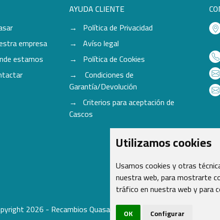
AYUDA CLIENTE
CO
asar
Política de Privacidad
estra empresa
Avíso legal
nde estamos
Política de Cookies
ntactar
Condiciones de
Garantía/Devolución
Criterios para aceptación de
Cascos
Utilizamos cookies
Usamos cookies y otras técnica
nuestra web, para mostrarte co
tráfico en nuestra web y para 
pyright 2026 - Recambios Quasar S.L. | Todos los derechos reser
OK
Configurar