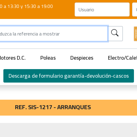
0 a 13:30 y 15:30 a 19:00
otores D.C.
Poleas
Despieces
Electro/Cale
Descarga de formulario garantía-devolución-cascos
REF. SIS-1217 - ARRANQUES