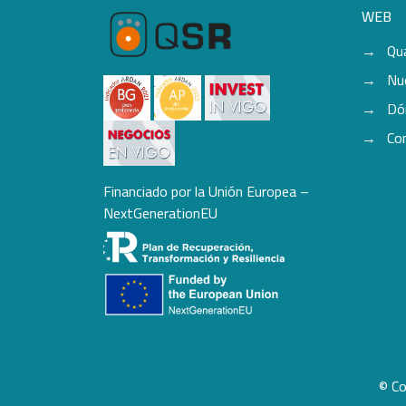
WEB
Qu
Nu
Dó
Co
Financiado por la Unión Europea –
NextGenerationEU
© Co