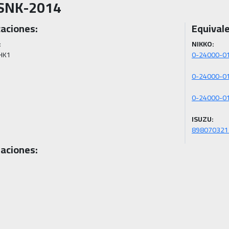
SNK-2014
caciones:
Equivale
:
NIKKO:
4HK1
ISUZU:
898070321
aciones: