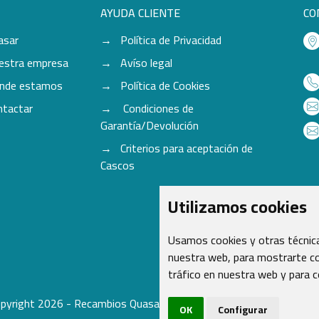
AYUDA CLIENTE
CO
asar
Política de Privacidad
estra empresa
Avíso legal
nde estamos
Política de Cookies
ntactar
Condiciones de
Garantía/Devolución
Criterios para aceptación de
Cascos
Utilizamos cookies
Usamos cookies y otras técnica
nuestra web, para mostrarte co
tráfico en nuestra web y para 
pyright 2026 - Recambios Quasar S.L. | Todos los derechos reser
OK
Configurar