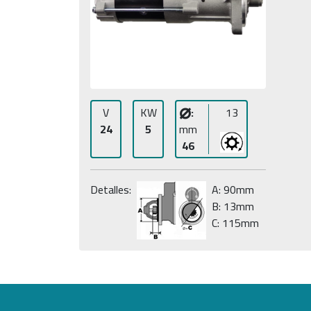
⌀
V
KW
:
13
24
5
mm
46
Detalles:
A: 90mm
B: 13mm
C: 115mm