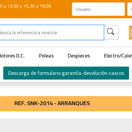
0 a 13:30 y 15:30 a 19:00
otores D.C.
Poleas
Despieces
Electro/Cale
Descarga de formulario garantía-devolución-cascos
REF. SNK-2014 - ARRANQUES