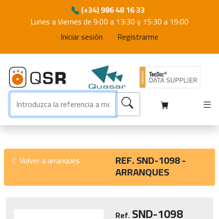
(+34) 986 48 16 33
Lunes a Viernes de 9:00 a 13:30 y 15:30 a 19:00
Iniciar sesión
Registrarme
REF. SND-1098 -
Volver a arranques
ARRANQUES
SND-1098
Ref.