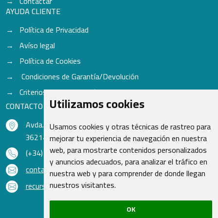
Contactar
AYUDA CLIENTE
Política de Privacidad
Avíso legal
Política de Cookies
Condiciones de Garantía/Devolución
Criterios para aceptación de Cascos
Utilizamos cookies
CONTACTO
Avda. do Freixo - Sardoma, 13
Usamos cookies y otras técnicas de rastreo para
36214 Vigo - Pontevedra - España
mejorar tu experiencia de navegación en nuestra
web, para mostrarte contenidos personalizados
(+34) 986 48 16 33
y anuncios adecuados, para analizar el tráfico en
contacto@qsr.es
nuestra web y para comprender de donde llegan
nuestros visitantes.
recursoshumanos@qsr.es
OK