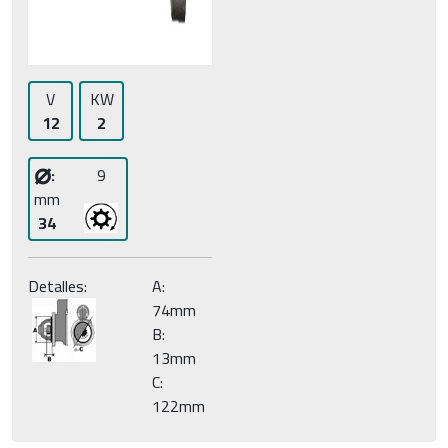
V
KW
12
2
⌀
:
9
mm
34
Detalles:
A:
74mm
B:
13mm
C:
122mm