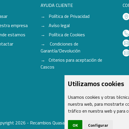
AYUDA CLIENTE
CO
asar
Política de Privacidad
estra empresa
Avíso legal
nde estamos
Política de Cookies
ntactar
Condiciones de
Garantía/Devolución
Criterios para aceptación de
Cascos
Utilizamos cookies
Usamos cookies y otras técnica
nuestra web, para mostrarte co
tráfico en nuestra web y para 
pyright 2026 - Recambios Quasar S.L. | Todos los derechos reser
OK
Configurar