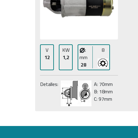
⌀
V
KW
:
8
12
1,2
mm
28
Detalles:
A: 70mm
B: 18mm
C: 97mm