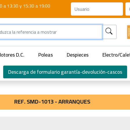
0 a 13:30 y 15:30 a 19:00
otores D.C.
Poleas
Despieces
Electro/Cale
Descarga de formulario garantía-devolución-cascos
REF. SMD-1013 - ARRANQUES