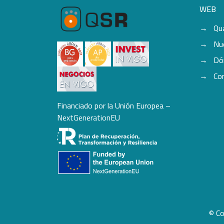
WEB
Qu
Nu
Dó
Co
Financiado por la Unión Europea –
NextGenerationEU
© Co