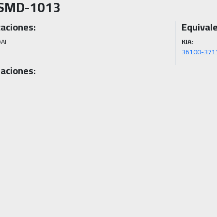
SMD-1013
caciones:
Equivale
I

KIA:
36100-371
aciones: