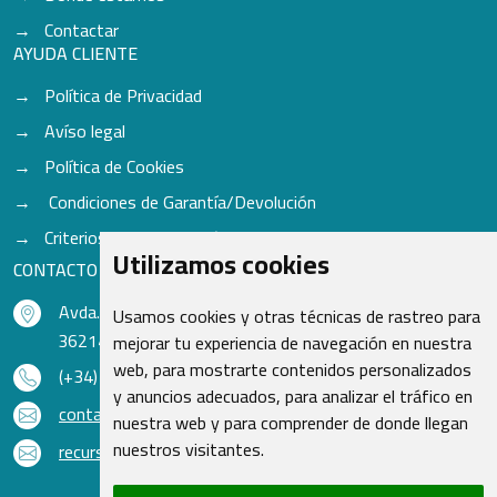
Contactar
AYUDA CLIENTE
Política de Privacidad
Avíso legal
Política de Cookies
Condiciones de Garantía/Devolución
Criterios para aceptación de Cascos
Utilizamos cookies
CONTACTO
Avda. do Freixo - Sardoma, 13
Usamos cookies y otras técnicas de rastreo para
36214 Vigo - Pontevedra - España
mejorar tu experiencia de navegación en nuestra
web, para mostrarte contenidos personalizados
(+34) 986 48 16 33
y anuncios adecuados, para analizar el tráfico en
contacto@qsr.es
nuestra web y para comprender de donde llegan
nuestros visitantes.
recursoshumanos@qsr.es