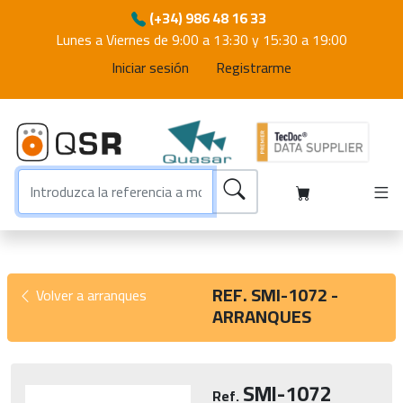
(+34) 986 48 16 33
Lunes a Viernes de 9:00 a 13:30 y 15:30 a 19:00
Iniciar sesión
Registrarme
REF. SMI-1072 -
Volver a arranques
ARRANQUES
SMI-1072
Ref.