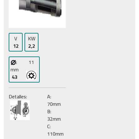
V
KW
12
2,2
⌀
:
11
mm
43
Detalles:
A:
70mm
B:
32mm
C:
110mm