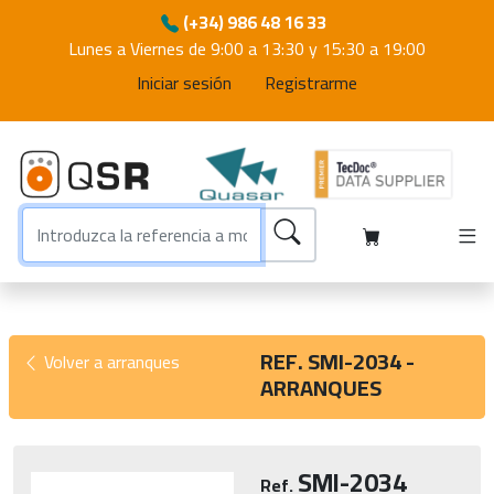
(+34) 986 48 16 33
Lunes a Viernes de 9:00 a 13:30 y 15:30 a 19:00
Iniciar sesión
Registrarme
REF. SMI-2034 -
Volver a arranques
ARRANQUES
SMI-2034
Ref.