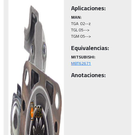
Aplicaciones:
MAN:
TGA  02--z

TGL 05-->

Equivalencias:
MITSUBISHI:
M8T62671
Anotaciones: