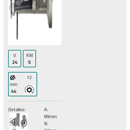
V
KW
24
5
⌀
:
12
mm
44
Detalles:
A:
89mm
B: