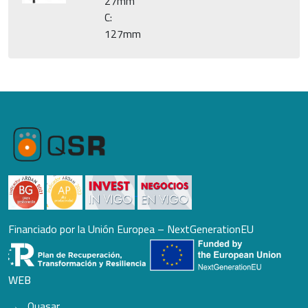
27mm
C:
127mm
Financiado por la Unión Europea – NextGenerationEU
WEB
Quasar