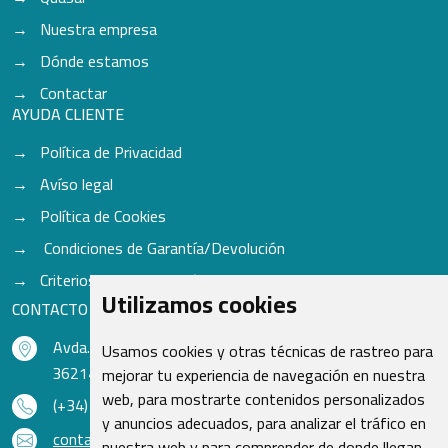
Nuestra empresa
Dónde estamos
Contactar
AYUDA CLIENTE
Política de Privacidad
Avíso legal
Política de Cookies
Condiciones de Garantía/Devolución
Criterios para aceptación de Cascos
Utilizamos cookies
CONTACTO
Avda. do Freixo - Sardoma, 13
Usamos cookies y otras técnicas de rastreo para
36214 Vigo - Pontevedra - España
mejorar tu experiencia de navegación en nuestra
web, para mostrarte contenidos personalizados
(+34) 986 48 16 33
y anuncios adecuados, para analizar el tráfico en
contacto@qsr.es
nuestra web y para comprender de donde llegan