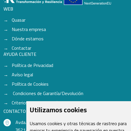
WEB
Quasar
Nuestra empresa
Dónde estamos
Contactar
AYUDA CLIENTE
Política de Privacidad
Avíso legal
Política de Cookies
Condiciones de Garantía/Devolución
Criterios para aceptación de Cascos
Utilizamos cookies
CONTACTO
Avda. do Freixo - Sardoma, 13
Usamos cookies y otras técnicas de rastreo para
36214 Vigo - Pontevedra - España
mejorar tu experiencia de navegación en nuestra