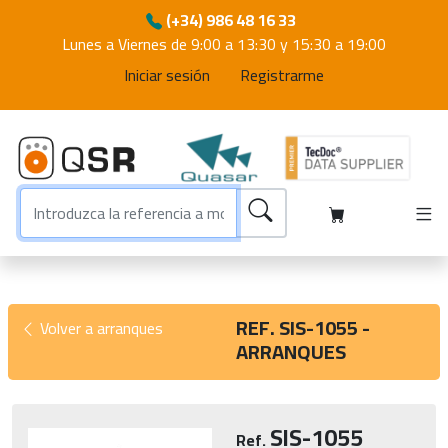
(+34) 986 48 16 33
Lunes a Viernes de 9:00 a 13:30 y 15:30 a 19:00
Iniciar sesión
Registrarme
REF. SIS-1055 -
Volver a arranques
ARRANQUES
SIS-1055
Ref.