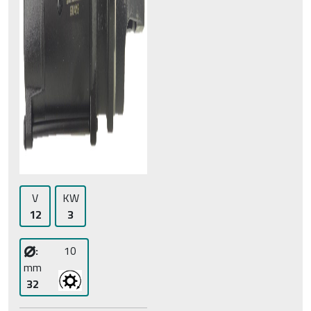
V
KW
12
3
⌀
:
10
mm
32