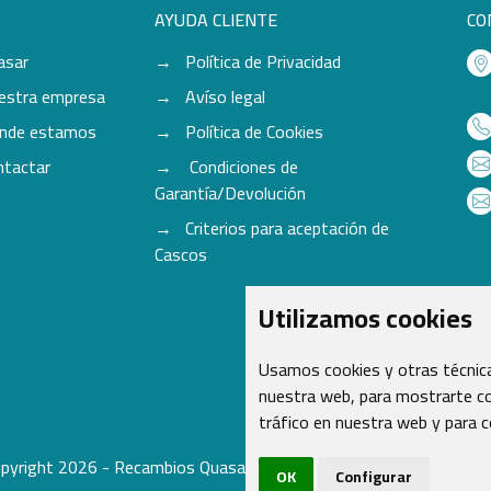
AYUDA CLIENTE
CO
asar
Política de Privacidad
estra empresa
Avíso legal
nde estamos
Política de Cookies
ntactar
Condiciones de
Garantía/Devolución
Criterios para aceptación de
Cascos
Utilizamos cookies
Usamos cookies y otras técnica
nuestra web, para mostrarte co
tráfico en nuestra web y para 
pyright 2026 - Recambios Quasar S.L. | Todos los derechos reser
OK
Configurar