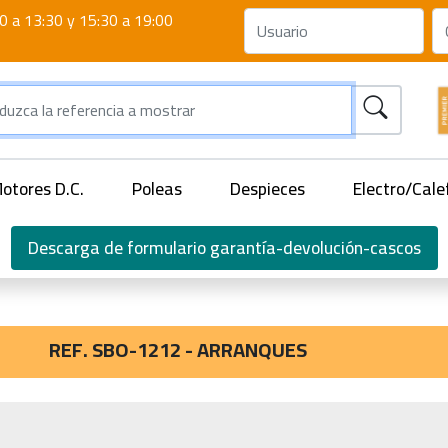
0 a 13:30 y 15:30 a 19:00
otores D.C.
Poleas
Despieces
Electro/Cale
Descarga de formulario garantía-devolución-cascos
REF. SBO-1212 - ARRANQUES