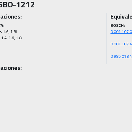
SBO-1212
caciones:
Equivale
A:
BOSCH:
 1.6, 1.8i

 1.4, 1.6, 1.8i
0 986 018 
aciones: