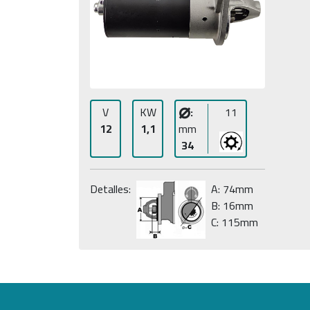
⌀
V
KW
:
11
12
1,1
mm
34
Detalles:
A: 74mm
B: 16mm
C: 115mm