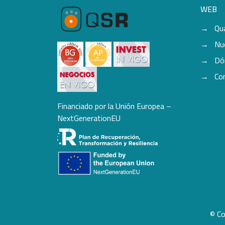
WEB
Qu
Nu
Dó
Co
Financiado por la Unión Europea –
NextGenerationEU
© Co