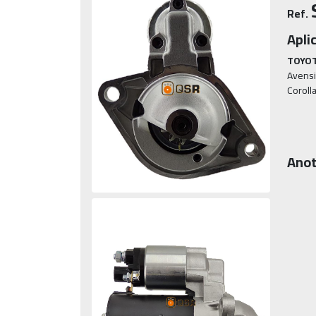
Ref.
Apli
TOYOT
Avensis
Corolla
Anot