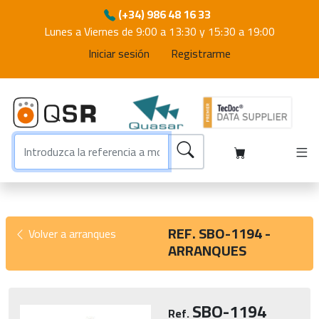
(+34) 986 48 16 33
Lunes a Viernes de 9:00 a 13:30 y 15:30 a 19:00
Iniciar sesión
Registrarme
REF. SBO-1194 -
Volver a arranques
ARRANQUES
SBO-1194
Ref.