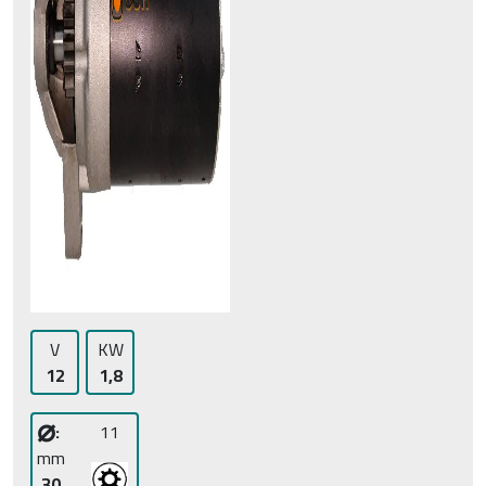
V
KW
12
1,8
⌀
:
11
mm
30