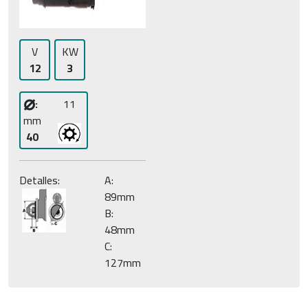
V
KW
12
3
⌀
:
11
mm
40
Detalles:
A:
89mm
B:
48mm
C:
127mm