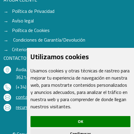
Política de Privacidad
Avíso legal
Política de Cookies
Condiciones de Garantía/Devolución
Criterios para aceptación de Cascos
Utilizamos cookies
CONTACTO
Avda. do Freixo - Sardoma, 13
Usamos cookies y otras técnicas de rastreo para
36214 Vigo - Pontevedra - España
mejorar tu experiencia de navegación en nuestra
web, para mostrarte contenidos personalizados
(+34) 986 48 16 33
y anuncios adecuados, para analizar el tráfico en
contacto@qsr.es
nuestra web y para comprender de donde llegan
nuestros visitantes.
recursoshumanos@qsr.es
OK
© Copyright 2026 - Recambios Quasar S.L. | Todos los
Configurar