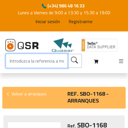
(+34) 986 48 16 33
Lunes a Viernes de 9:00 a 13:30 y 15:30 a 19:00
Iniciar sesión
Registrarme
REF. SBO-1168 -
Volver a arranques
ARRANQUES
SBO-1168
Ref.