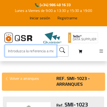
(+34) 986 48 16 33
Lunes a Viernes de 9:00 a 13:30 y 15:30 a 19:00
Iniciar sesión
Registrarme
REF. SMI-1023 -
Volver a arranques
ARRANQUES
SMI-1023
Ref.