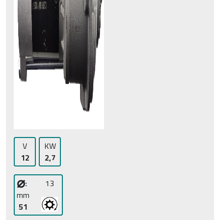
V
KW
12
2,7
⌀
:
13
mm
51