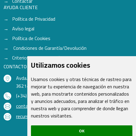
Contactar
AYUDA CLIENTE
Política de Privacidad
Avíso legal
Política de Cookies
Condiciones de Garantía/Devolución
Criterios para aceptación de Cascos
Utilizamos cookies
CONTACTO
Avda. do Freixo - Sardoma, 13
Usamos cookies y otras técnicas de rastreo para
36214 Vigo - Pontevedra - España
mejorar tu experiencia de navegación en nuestra
web, para mostrarte contenidos personalizados
(+34) 986 48 16 33
y anuncios adecuados, para analizar el tráfico en
contacto@qsr.es
nuestra web y para comprender de donde llegan
nuestros visitantes.
recursoshumanos@qsr.es
OK