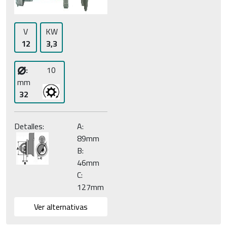
V
KW
12
3,3
⌀
:
10
mm
32
Detalles:
A:
89mm
B:
46mm
C:
127mm
Ver alternativas