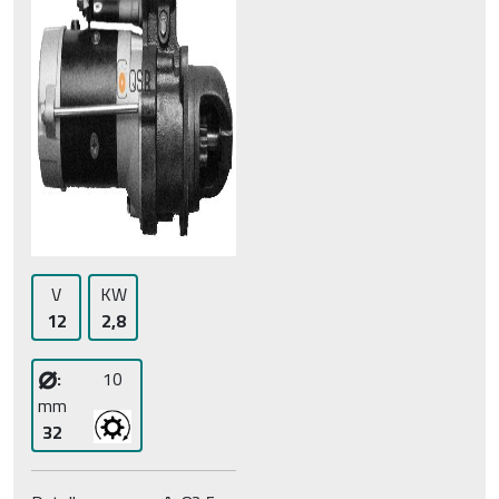
V
KW
12
2,8
⌀
:
10
mm
32