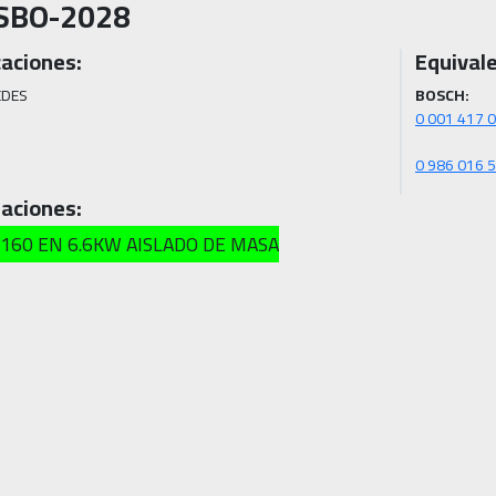
SBO-2028
caciones:
Equivale
DES

BOSCH:
0 986 016 
aciones:
160 EN 6.6KW AISLADO DE MASA