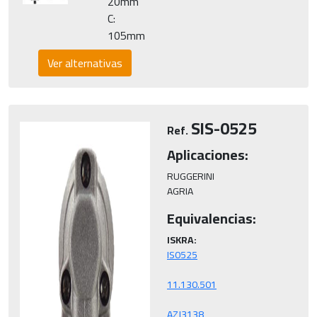
20mm
C:
105mm
Ver alternativas
SIS-0525
Ref.
Aplicaciones:
RUGGERINI

AGRIA
Equivalencias:
ISKRA:
AZJ3138