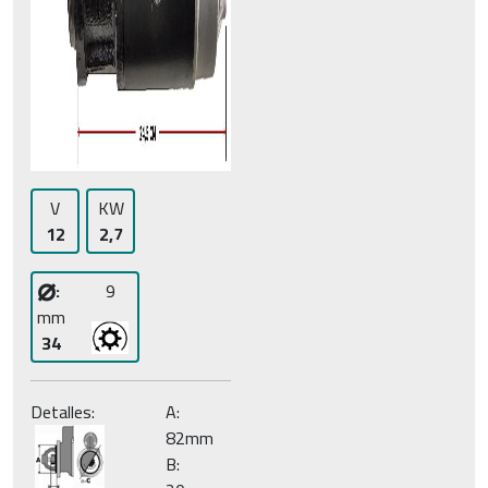
V
KW
12
2,7
⌀
:
9
mm
34
Detalles:
A:
82mm
B: