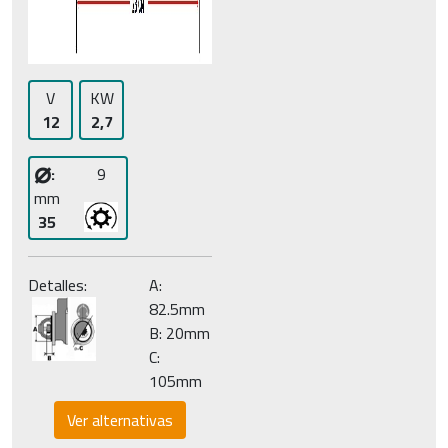
V
KW
12
2,7
⌀
:
9
mm
35
Detalles:
A:
82.5mm
B: 20mm
C:
105mm
Ver alternativas