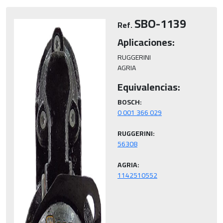
Marca
Voltaje
SBO-1139
Ref.
Aplicaciones:
KW
Diam. Piñón
RUGGERINI

AGRIA
Equivalencias:
Dientes
Medidas
BOSCH:
Buscar
RUGGERINI:
AGRIA: