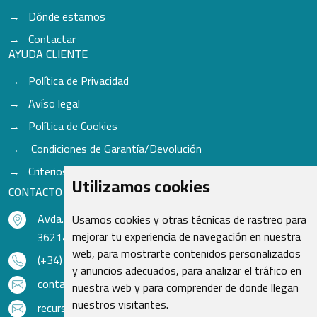
Dónde estamos
Contactar
AYUDA CLIENTE
Política de Privacidad
Avíso legal
Política de Cookies
Condiciones de Garantía/Devolución
Criterios para aceptación de Cascos
Utilizamos cookies
CONTACTO
Avda. do Freixo - Sardoma, 13
Usamos cookies y otras técnicas de rastreo para
mejorar tu experiencia de navegación en nuestra
36214 Vigo - Pontevedra - España
web, para mostrarte contenidos personalizados
(+34) 986 48 16 33
y anuncios adecuados, para analizar el tráfico en
contacto@qsr.es
nuestra web y para comprender de donde llegan
nuestros visitantes.
recursoshumanos@qsr.es