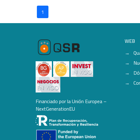
1
WEB
Qu
Nu
Dó
Co
Financiado por la Unión Europea –
NextGenerationEU