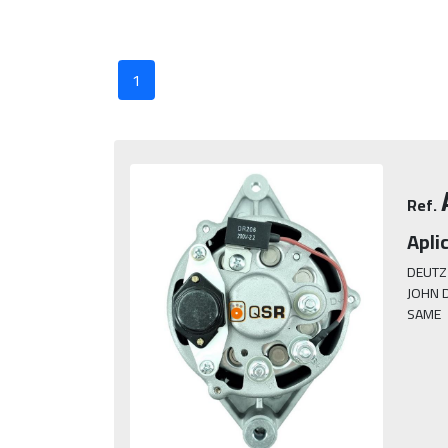
1
Ref.
Apli
DEUTZ

JOHN D
SAME