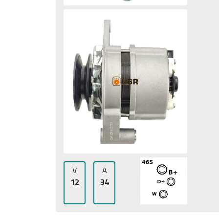
V
A
12
34